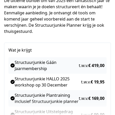
Dé ultieme bundel om van 2025 een fantastisch jaar te 
maken waarin je je doelen structureert én behaalt! 
Eenmalige aanbieding. Je ontvangt dé tools om 
komend jaar geheel voorbereid aan de start te 
verschijnen. De Structuurjunkie Planner krijg je ook 
thuisgestuurd.
Wat je krijgt
Structuurjunkie Gáán
t.w.v.
€ 419,00
Jaarmembership
Structuurjunkie HALLO 2025
t.w.v.
€ 19,95
workshop op 30 December
Structuurjunkie Plantraining
t.w.v.
€ 169,00
inclusief Structuurjunkie planner
Structuurjunkie Uitstelgedrag
t.w.v.
€ 99,00