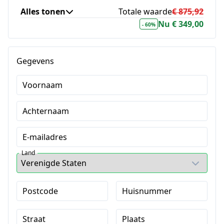
training
Alles tonen
Totale waarde
€ 875,92
Nu € 349,00
Structuurjunkie Nee is ook een
- 60%
t.w.v.
€ 99,00
woord training
Structuurjunkie Digitale Planner
t.w.v.
€ 24,99
Gegevens
Structuurjunkie TripCheck Notion
t.w.v.
€ 14,99
Voornaam
template
Exclusief! Structuurjunkie jaarplan
Achternaam
t.w.v.
€ 29,99
template in Notion
E-mailadres
Land
Postcode
Huisnummer
Straat
Plaats